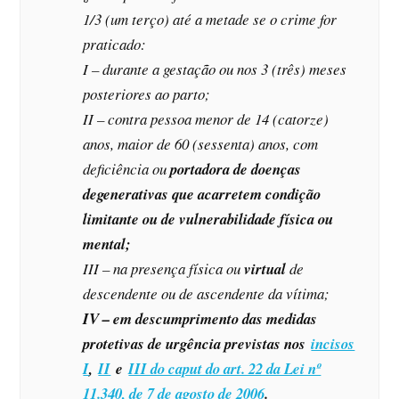
1/3 (um terço) até a metade se o crime for
praticado:
I – durante a gestação ou nos 3 (três) meses
posteriores ao parto;
II – contra pessoa menor de 14 (catorze)
anos, maior de 60 (sessenta) anos, com
deficiência ou
portadora de doenças
degenerativas que acarretem condição
limitante ou de vulnerabilidade física ou
mental;
III – na presença física ou
virtual
de
descendente ou de ascendente da vítima;
IV – em descumprimento das medidas
protetivas de urgência previstas nos
incisos
I
,
II
e
III do caput do art. 22 da Lei nº
11.340, de 7 de agosto de 2006
.